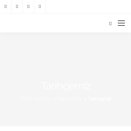
Tarihçemiz
Fimar Holding
>
Hakkımızda
>
Tarihçemiz